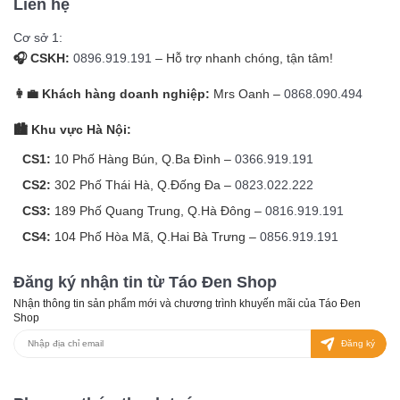
Liên hệ
Cơ sở 1:
🎧 CSKH:
0896.919.191
– Hỗ trợ nhanh chóng, tận tâm!
👩‍💼 Khách hàng doanh nghiệp:
Mrs Oanh –
0868.090.494
🏙️ Khu vực Hà Nội:
CS1:
10 Phố Hàng Bún, Q.Ba Đình –
0366.919.191
CS2:
302 Phố Thái Hà, Q.Đống Đa –
0823.022.222
CS3:
189 Phố Quang Trung, Q.Hà Đông –
0816.919.191
CS4:
104 Phố Hòa Mã, Q.Hai Bà Trưng –
0856.919.191
Đăng ký nhận tin từ Táo Đen Shop
Nhận thông tin sản phẩm mới và chương trình khuyến mãi của Táo Đen
Shop
Đăng ký