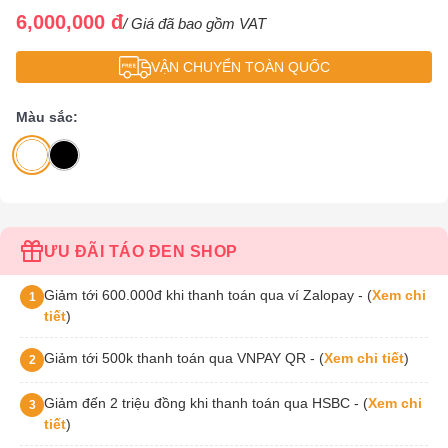
6,000,000 đ
/ Giá đã bao gồm VAT
VẬN CHUYỂN TOÀN QUỐC
Màu sắc:
ƯU ĐÃI TÁO ĐEN SHOP
Giảm tới 600.000đ khi thanh toán qua ví Zalopay - (
Xem chi
1
tiết
)
Giảm tới 500k thanh toán qua VNPAY QR - (
Xem chi tiết
)
2
Giảm đến 2 triệu đồng khi thanh toán qua HSBC - (
Xem chi
3
tiết
)