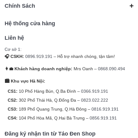
26 – Liquid Glass UI 🎨 Màu & kích thước 40mm/44mm –
Chính Sách
Midnight & Starlight (nhôm tái chế 100%) 🎯 Kết luận Apple
Watch SE 3 là chiếc Smartwatch đáng đầu tư nhất 2025 🏆:
mạnh mẽ, tiện dụng, đầy đủ chế độ theo dõi sức khỏe 🧘‍♀️,
Hệ thống cửa hàng
giá lại dễ chịu 💰. Một chiếc đồng hồ "bé gọn" nhưng không
hề "lép vế" 👑.
Liên hệ
Cơ sở 1:
🎧 CSKH:
0896.919.191
– Hỗ trợ nhanh chóng, tận tâm!
👩‍💼 Khách hàng doanh nghiệp:
Mrs Oanh –
0868.090.494
🏙️ Khu vực Hà Nội:
CS1:
10 Phố Hàng Bún, Q.Ba Đình –
0366.919.191
CS2:
302 Phố Thái Hà, Q.Đống Đa –
0823.022.222
CS3:
189 Phố Quang Trung, Q.Hà Đông –
0816.919.191
CS4:
104 Phố Hòa Mã, Q.Hai Bà Trưng –
0856.919.191
Đăng ký nhận tin từ Táo Đen Shop