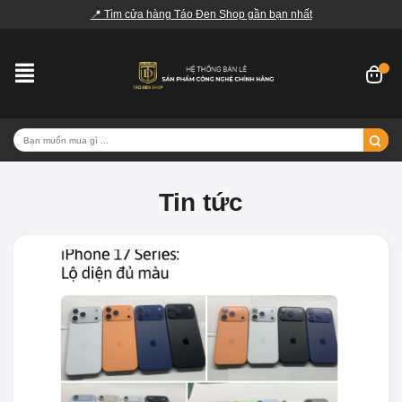
📍 Tìm cửa hàng Táo Đen Shop gần bạn nhất
Tin tức