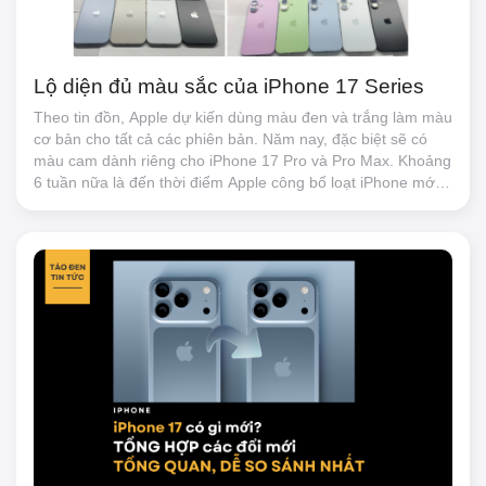
Lộ diện đủ màu sắc của iPhone 17 Series
Theo tin đồn, Apple dự kiến dùng màu đen và trắng làm màu
cơ bản cho tất cả các phiên bản. Năm nay, đặc biệt sẽ có
màu cam dành riêng cho iPhone 17 Pro và Pro Max. Khoảng
6 tuần nữa là đến thời điểm Apple công bố loạt iPhone mới.
Những tin đồn xung quanh dòng sản phẩm iPhone 17 liên
tục xuất hiện khi tháng 9 cận kề. Trong số đó, đáng chú ý
nhất là thông tin về màu sắc của các phiên bản iPhone sắp
tới. Mới đây, chuyên gia rò rỉ Sonny Dickson đã chia sẻ loạt
ảnh về các mô hình iPhone 17 đại diện cho những màu sắc
được Apple lựa chọn. Các hình ảnh Dickson công bố cho
thấy iPhone 17 Pro sẽ có các màu đen, trắng, xanh đậm và
đặc biệt là màu cam. Đây là màu sắc hiếm thấy đối với dòng
Pro. Dòng sản phẩm này vốn thường gắn liền với những
tông màu trung tính và sang trọng hơn. Mặc dù vậy, chưa
thể khẳng định đây là màu sắc cuối cùng khi sản phẩm lên
kệ, vì màu cam này có thể là hiệu ứng của góc chụp hoặc
ánh sáng. Các rò rỉ trước đó từng cho rằng màu cam thực
chất sẽ thiên về sắc đồng hơn là màu cam thuần túy. Mô