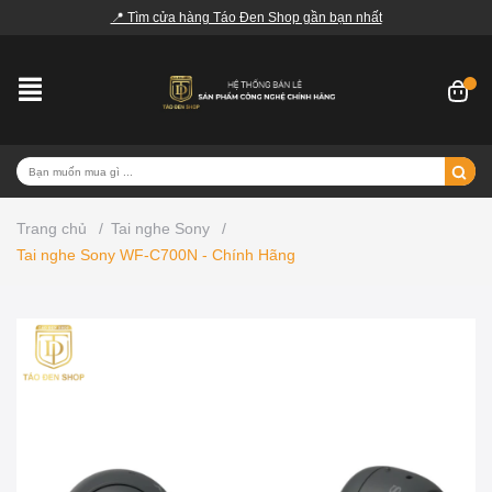
📍 Tìm cửa hàng Táo Đen Shop gần bạn nhất
Trang chủ
/
Tai nghe Sony
/
Tai nghe Sony WF-C700N - Chính Hãng