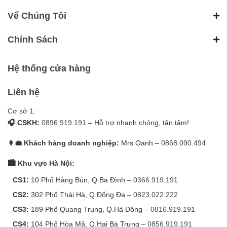
Vể Chúng Tôi
Chính Sách
Hệ thống cửa hàng
Liên hệ
Cơ sở 1:
🎧 CSKH:
0896.919.191
– Hỗ trợ nhanh chóng, tận tâm!
👩‍💼 Khách hàng doanh nghiệp:
Mrs Oanh –
0868.090.494
🏙️ Khu vực Hà Nội:
CS1:
10 Phố Hàng Bún, Q.Ba Đình –
0366.919.191
CS2:
302 Phố Thái Hà, Q.Đống Đa –
0823.022.222
CS3:
189 Phố Quang Trung, Q.Hà Đông –
0816.919.191
CS4:
104 Phố Hòa Mã, Q.Hai Bà Trưng –
0856.919.191