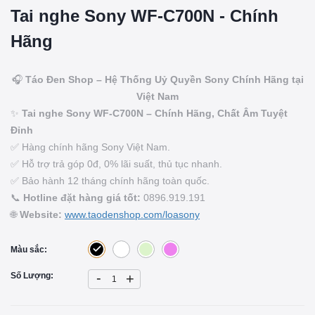
Tai nghe Sony WF-C700N - Chính
Hãng
🎧
Táo Đen Shop – Hệ Thống Uỷ Quyền Sony Chính Hãng tại
Việt Nam
✨
Tai nghe Sony WF-C700N – Chính Hãng, Chất Âm Tuyệt
Đỉnh
✅ Hàng chính hãng Sony Việt Nam.
✅ Hỗ trợ trả góp 0đ, 0% lãi suất, thủ tục nhanh.
✅ Bảo hành 12 tháng chính hãng toàn quốc.
📞
Hotline đặt hàng giá tốt:
0896.919.191
🌐
Website:
www.taodenshop.com/loasony
Màu sắc:
-
Số Lượng:
+