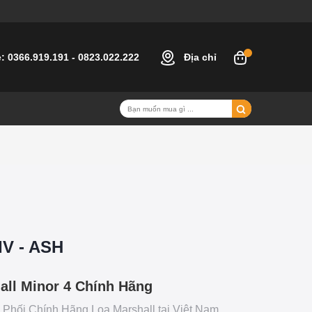
e:
0366.919.191
-
0823.022.222
Địa chỉ
IV - ASH
all Minor 4 Chính Hãng
Phối Chính Hãng Loa Marshall tại Việt Nam