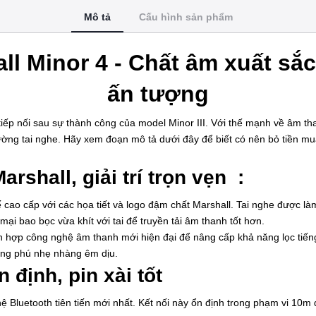
Mô tả
Cấu hình sản phẩm
ll Minor 4 - Chất âm xuất sắc
ấn tượng
 tiếp nối sau sự thành công của model Minor III. Với thế mạnh về âm t
trường tai nghe. Hãy xem đoạn mô tả dưới đây để biết có nên bỏ tiền m
arshall, giải trí trọn vẹn :
 cao cấp với các họa tiết và logo đậm chất Marshall. Tai nghe được làm
i bao bọc vừa khít với tai để truyền tải âm thanh tốt hơn.
h hợp công nghệ âm thanh mới hiện đại để nâng cấp khả năng lọc tiến
ong phú nhẹ nhàng êm dịu.
n định, pin xài tốt
hệ Bluetooth tiên tiến mới nhất. Kết nối này ổn định trong phạm vi 10