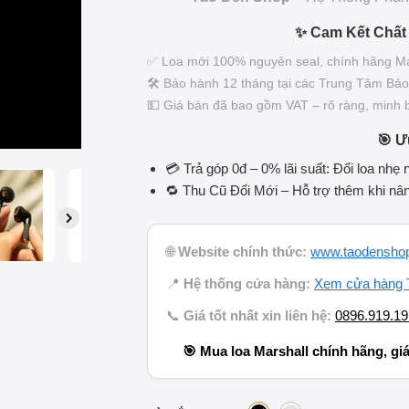
✨ Cam Kết Chất
✅ Loa mới 100% nguyên seal, chính hãng Ma
🛠️ Bảo hành 12 tháng tại các Trung Tâm B
💵 Giá bán đã bao gồm VAT – rõ ràng, minh 
🎯 Ư
💳 Trả góp 0đ – 0% lãi suất: Đổi loa nhẹ 
🔁 Thu Cũ Đổi Mới – Hỗ trợ thêm khi nân
🌐
Website chính thức:
www.taodensho
📍
Hệ thống cửa hàng:
Xem cửa hàng 
📞
Giá tốt nhất xin liên hệ:
0896.919.19
🎯 Mua loa Marshall chính hãng, giá 