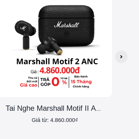
T
Tai Nghe Marshall Motif II ANC - ASH
Giá từ: 4.860.000₫