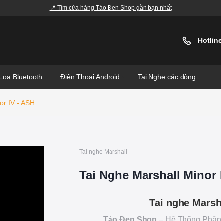
📍 Tìm cửa hàng Táo Đen Shop gần bạn nhất
Hotlin
Loa Bluetooth
Điện Thoại Android
Tai Nghe các dòng
or IV - ASH
Tai nghe Marshall
Tai Nghe Marshall Minor 
Tai nghe Marsh
Táo Đen Shop
– Hệ Thống Phân 