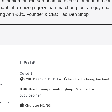
trải nghiệm những sản phẩm và dịch vụ tốt nhất, mà cò
hành như những người thân mà chúng tôi trân quý nhất."
ng Anh Đức, Founder & CEO Táo Đen Shop
Liên hệ
Cơ sở 1:
n
🎧 CSKH:
0896.919.191
– Hỗ trợ nhanh chóng, tận tâm!
̉n
👩‍💼 Khách hàng doanh nghiệp:
Mrs Oanh –
g
0868.090.494
dịch và
🏙️ Khu vực Hà Nội: