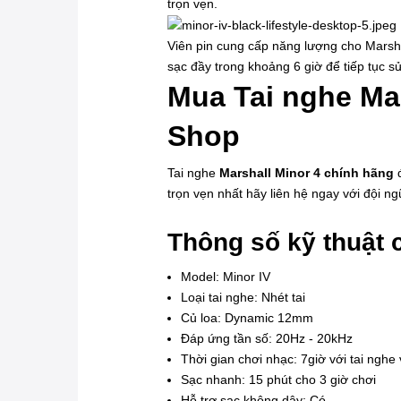
trọn vẹn.
Viên pin cung cấp năng lượng cho Marshal
sạc đầy trong khoảng 6 giờ để tiếp tục sử
Mua Tai nghe Mar
Shop
Tai nghe
Marshall Minor 4 chính hãng
đ
trọn vẹn nhất hãy liên hệ ngay với đội n
Thông số kỹ thuật c
Model: Minor IV
Loại tai nghe: Nhét tai
Củ loa: Dynamic 12mm
Đáp ứng tần số: 20Hz - 20kHz
Thời gian chơi nhạc: 7giờ với tai nghe
Sạc nhanh: 15 phút cho 3 giờ chơi
Hỗ trợ sạc không dây: Có