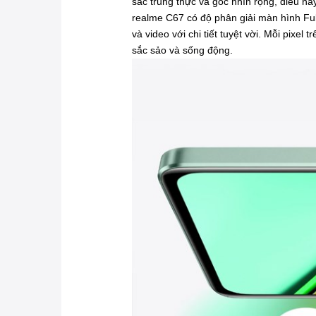
sắc trung thực và góc nhìn rộng, điều nà
realme C67 có độ phân giải màn hình Ful
và video với chi tiết tuyệt vời. Mỗi pixel
sắc sảo và sống động.