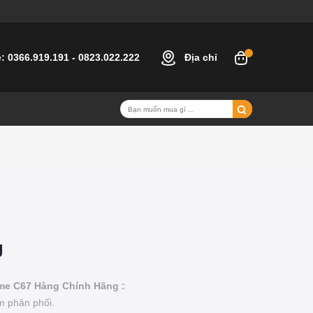
e:
0366.919.191
-
0823.022.222
Địa chỉ
g
lme C67 Hàng Chính Hãng :
m phân phối.