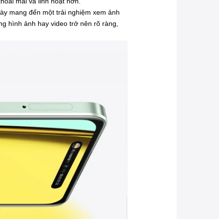
hoải mái và linh hoạt hơn.
 này mang đến một trải nghiệm xem ảnh
rong hình ảnh hay video trở nên rõ ràng,