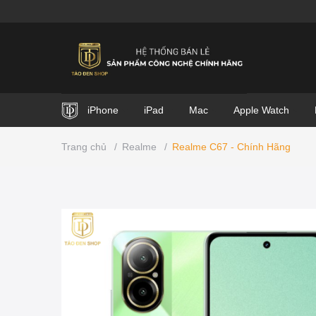
iPhone
iPad
Mac
Apple Watch
Trang chủ
/
Realme
/
Realme C67 - Chính Hãng