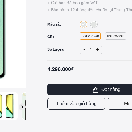
+ Giá bán đã bao gồm VAT.
+ Bảo hành 12 tháng tiêu chuẩn tại Trung 
Màu sắc:
8GB/128GB
8GB/256GB
GB:
-
+
Số Lượng:
4.290.000₫
Đặt hàng
Thêm vào giỏ hàng
Mua