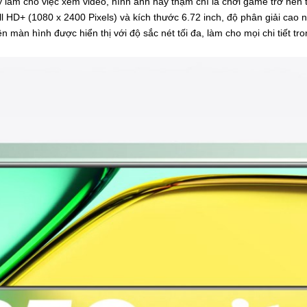
y làm cho việc xem video, hình ảnh hay thậm chí là chơi game trở nên t
l HD+ (1080 x 2400 Pixels) và kích thước 6.72 inch, độ phân giải cao
 trên màn hình được hiển thị với độ sắc nét tối đa, làm cho mọi chi tiết t