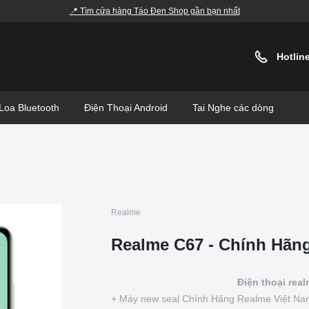
📍 Tìm cửa hàng Táo Đen Shop gần bạn nhất
Hotlin
Loa Bluetooth
Điện Thoại Android
Tai Nghe các dòng
Realme
Realme C67 - Chính Hãn
Điện thoại rea
+ Máy new seal Chính Hãng Realme Việt Na