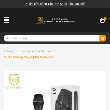
📍 Tìm cửa hàng Táo Đen Shop gần bạn nhất
Trang chủ
/
Loa Alpha Works
/
Micro không dây Alpha Works A1