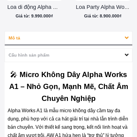
Loa di động Alpha Works W99
Loa Party Alpha Works GENBEAT 100
Giá từ: 9.990.000₫
Giá từ: 8.900.000₫
Mô tả
Cấu hình sản phẩm
🎤
Micro Không Dây Alpha Works
A1 – Nhỏ Gọn, Mạnh Mẽ, Chất Âm
Chuyên Nghiệp
Alpha Works A1 là mẫu micro không dây cầm tay đa
dụng, phù hợp với cả ca hát giải trí tại nhà lẫn trình diễn
bán chuyên. Với thiết kế sang trọng, kết nối linh hoạt và
chất âm vượt trội, AW A1 hứa hẹn là “trợ thủ” lý tưởng