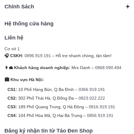
Chính Sách
Hệ thống cửa hàng
Liên hệ
Cơ sở 1:
🎧 CSKH:
0896.919.191
– Hỗ trợ nhanh chóng, tận tâm!
👩‍💼 Khách hàng doanh nghiệp:
Mrs Oanh –
0868.090.494
🏙️ Khu vực Hà Nội:
CS1:
10 Phố Hàng Bún, Q.Ba Đình –
0366.919.191
CS2:
302 Phố Thái Hà, Q.Đống Đa –
0823.022.222
CS3:
189 Phố Quang Trung, Q.Hà Đông –
0816.919.191
CS4:
104 Phố Hòa Mã, Q.Hai Bà Trưng –
0856.919.191
Đăng ký nhận tin từ Táo Đen Shop