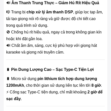
🔊
Âm Thanh Trung Thực – Giảm Hú Rít Hiệu Quả
🎼 Trang bị
chip xử lý âm thanh DSP
, giúp lọc tạp âm,
tái tạo giọng nói rõ ràng và giữ được độ chi tiết cao
trong quá trình sử dụng.
🚫 Chống hú rít hiệu quả, ngay cả trong không gian kín
hoặc khi đặt gần loa.
🔊 Chất âm ấm, sáng, cực kỳ phù hợp với giọng hát
karaoke và giọng nói truyền cảm.
🔋
Pin Dung Lượng Cao – Sạc Type-C Tiện Lợi
🔋 Micro sử dụng
pin lithium tích hợp dung lượng
1200mAh
, cho thời gian sử dụng liên tục lên tới
8 giờ
.
⚡ Cổng sạc Type-C tiện dụng, chỉ mất khoảng
2 giờ để
sạc đầy
.