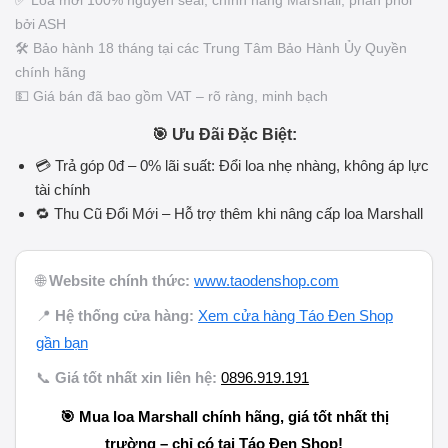
✅ Loa mới 100% nguyên seal, chính hãng Marshall, phân phối
bởi ASH
🛠️ Bảo hành 18 tháng tại các Trung Tâm Bảo Hành Ủy Quyền
chính hãng
💵 Giá bán đã bao gồm VAT – rõ ràng, minh bạch
🎯 Ưu Đãi Đặc Biệt:
💳 Trả góp 0đ – 0% lãi suất: Đổi loa nhẹ nhàng, không áp lực
tài chính
🔁 Thu Cũ Đổi Mới – Hỗ trợ thêm khi nâng cấp loa Marshall
🌐
Website chính thức:
www.taodenshop.com
📍
Hệ thống cửa hàng:
Xem cửa hàng Táo Đen Shop
gần bạn
📞
Giá tốt nhất xin liên hệ:
0896.919.191
🎯 Mua loa Marshall chính hãng, giá tốt nhất thị
trường – chỉ có tại
Táo Đen Shop
!