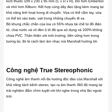
kích thước 109 x 230 x 95 mm (C x D x R), lớn hơn Emberton
và nhỏ hơn Kilburn. Kết hợp cùng dây đeo tặng kèm mang lại
khả năng linh hoạt trong di chuyển. Vừa có thể cầm tay, vừa
có thể bỏ vào balo, vali trong những chuyến đi xa.
Bộ khung chắc chắn của loa có 55% nhựa tái chế từ đồ điện
tử, chai nước và vỏ đèn ô tô đã qua sử dụng và 100% không
chứa PVC. Thân thiện với môi trường, bền vững hơn trong
tương lai, đó là cách làm âm nhạc mà Marshall hướng tới.
Công nghệ True Stereophonic
Công nghệ âm thanh nổi đa hướng độc đáo của Marshall với
khả năng tách kênh stereo, tạo ra âm thanh 360 độ mang lại
trải nghiệm đắm chìm tuyệt vời khi nghe trong nhà lần ngoài
trời.