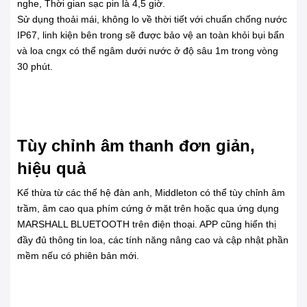
nghe, Thời gian sạc pin là 4,5 giờ.
Sử dụng thoải mái, không lo về thời tiết với chuẩn chống nước
IP67, linh kiện bên trong sẽ được bảo vệ an toàn khỏi bụi bẩn
và loa cngx có thể ngâm dưới nước ở độ sâu 1m trong vòng
30 phút.
Tùy chỉnh âm thanh đơn giản,
hiệu quả
Kế thừa từ các thế hệ đàn anh, Middleton có thể tùy chỉnh âm
trầm, âm cao qua phím cứng ở mặt trên hoặc qua ứng dụng
MARSHALL BLUETOOTH trên điện thoại. APP cũng hiển thị
đầy đủ thông tin loa, các tính năng nâng cao và cập nhật phần
mềm nếu có phiên bản mới.