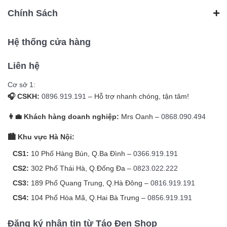
Chính Sách
Hệ thống cửa hàng
Liên hệ
Cơ sở 1:
🎧 CSKH:
0896.919.191
– Hỗ trợ nhanh chóng, tận tâm!
👩‍💼 Khách hàng doanh nghiệp:
Mrs Oanh –
0868.090.494
🏙️ Khu vực Hà Nội:
CS1:
10 Phố Hàng Bún, Q.Ba Đình –
0366.919.191
CS2:
302 Phố Thái Hà, Q.Đống Đa –
0823.022.222
CS3:
189 Phố Quang Trung, Q.Hà Đông –
0816.919.191
CS4:
104 Phố Hòa Mã, Q.Hai Bà Trưng –
0856.919.191
Đăng ký nhận tin từ Táo Đen Shop