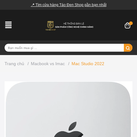
📍 Tìm cửa hàng Táo Đen Shop gần bạn nhất
Trang chủ
/
Macbook vs Imac
/
Mac Studio 2022