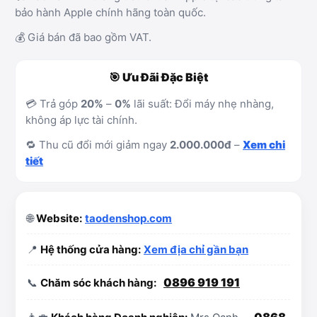
bảo hành Apple chính hãng toàn quốc.
💰 Giá bán đã bao gồm VAT.
🎯 Ưu Đãi Đặc Biệt
💳 Trả góp
20%
–
0%
lãi suất: Đổi máy nhẹ nhàng,
không áp lực tài chính.
🔁 Thu cũ đổi mới giảm ngay
2.000.000đ
–
Xem chi
tiết
🌐
Website:
taodenshop.com
📍
Hệ thống cửa hàng:
Xem địa chỉ gần bạn
0896 919 191
📞
Chăm sóc khách hàng:
0868