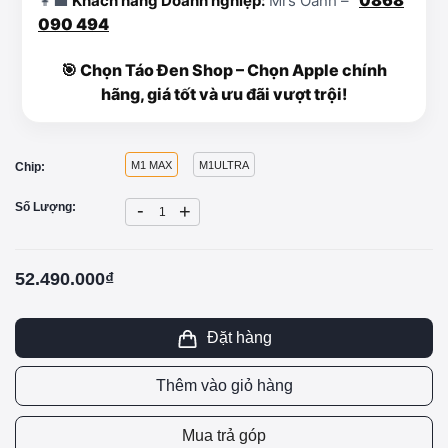
👩‍💼
Khách hàng Doanh nghiệp:
Mrs Oanh –
090 494
🎯 Chọn Táo Đen Shop – Chọn Apple chính
hãng, giá tốt và ưu đãi vượt trội!
M1 MAX
M1ULTRA
Chip:
-
Số Lượng:
+
52.490.000₫
Đặt hàng
Thêm vào giỏ hàng
Mua trả góp