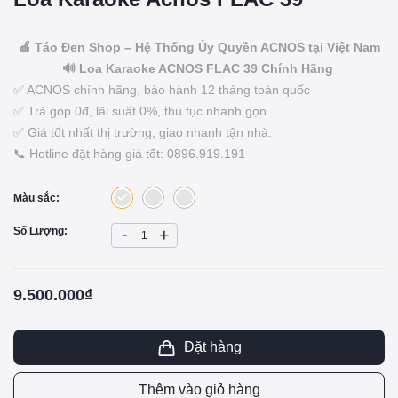
🍎 Táo Đen Shop – Hệ Thống Ủy Quyền ACNOS tại Việt Nam
🔊 Loa Karaoke ACNOS FLAC 39 Chính Hãng
✅ ACNOS chính hãng, bảo hành 12 tháng toàn quốc
✅ Trả góp 0đ, lãi suất 0%, thủ tục nhanh gọn.
✅ Giá tốt nhất thị trường, giao nhanh tận nhà.
📞 Hotline đặt hàng giá tốt: 0896.919.191
Màu sắc:
-
Số Lượng:
+
9.500.000₫
Đặt hàng
Thêm vào giỏ hàng