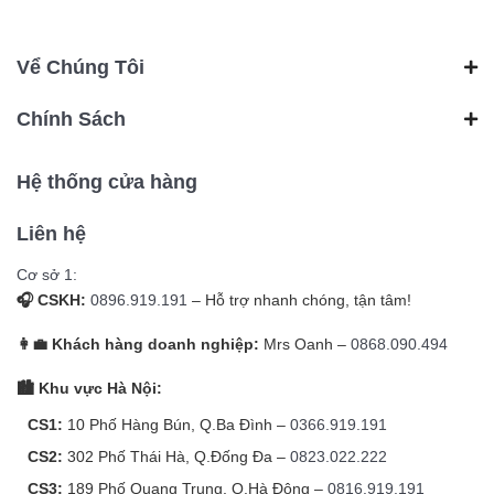
Vể Chúng Tôi
Chính Sách
Hệ thống cửa hàng
Liên hệ
Cơ sở 1:
🎧 CSKH:
0896.919.191
– Hỗ trợ nhanh chóng, tận tâm!
👩‍💼 Khách hàng doanh nghiệp:
Mrs Oanh –
0868.090.494
🏙️ Khu vực Hà Nội:
CS1:
10 Phố Hàng Bún, Q.Ba Đình –
0366.919.191
CS2:
302 Phố Thái Hà, Q.Đống Đa –
0823.022.222
CS3:
189 Phố Quang Trung, Q.Hà Đông –
0816.919.191