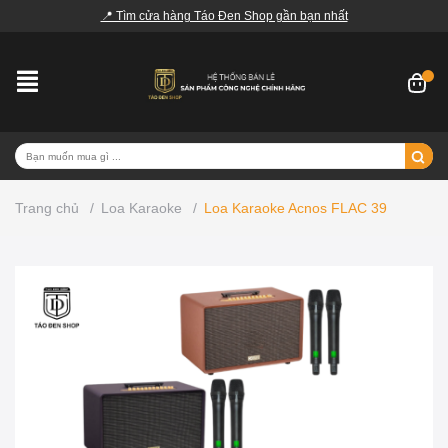
📍 Tìm cửa hàng Táo Đen Shop gần bạn nhất
Trang chủ
/
Loa Karaoke
/
Loa Karaoke Acnos FLAC 39