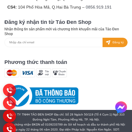
CS4:
104 Phố Hòa Mã, Q.Hai Bà Trưng –
0856.919.191
Đăng ký nhận tin từ Táo Đen Shop
Nhận thông tin sản phẩm mới và chương trình khuyến mãi của Táo Đen
Shop
Đăng ký
Phương thức thanh toán
CÔNG TY TNHH TÁO ĐEN SHOP Địa chỉ: Số 28 Ngách 50/119 (Tổ 4 Cụm 1) Ngõ 310
Đường Nghi Tàm, Phường Hồng Hà, TP. Hà Nội.
Giấy chứng nhận ĐKDN số 0109233789 do Sở kế hoạch và đầu tư thành phố Hà Nội
cấp ngày 22 tháng 06 năm 2020. Đại diện Pháp luật: Nguyễn Kim Ngân. SDT: