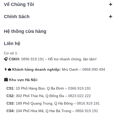
Vể Chúng Tôi
Chính Sách
Hệ thống cửa hàng
Liên hệ
Cơ sở 1:
🎧 CSKH:
0896.919.191
– Hỗ trợ nhanh chóng, tận tâm!
👩‍💼 Khách hàng doanh nghiệp:
Mrs Oanh –
0868.090.494
🏙️ Khu vực Hà Nội:
CS1:
10 Phố Hàng Bún, Q.Ba Đình –
0366.919.191
CS2:
302 Phố Thái Hà, Q.Đống Đa –
0823.022.222
CS3:
189 Phố Quang Trung, Q.Hà Đông –
0816.919.191
CS4:
104 Phố Hòa Mã, Q.Hai Bà Trưng –
0856.919.191