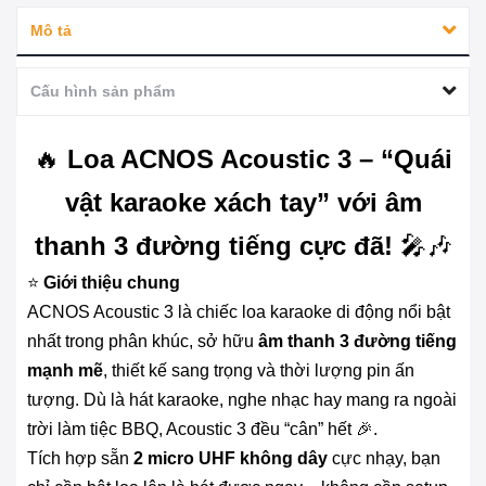
Mô tả
Cấu hình sản phẩm
🔥
Loa ACNOS Acoustic 3 – “Quái
vật karaoke xách tay” với âm
thanh 3 đường tiếng cực đã!
🎤🎶
⭐
Giới thiệu chung
ACNOS Acoustic 3 là chiếc loa karaoke di động nổi bật
nhất trong phân khúc, sở hữu
âm thanh 3 đường tiếng
mạnh mẽ
, thiết kế sang trọng và thời lượng pin ấn
tượng. Dù là hát karaoke, nghe nhạc hay mang ra ngoài
trời làm tiệc BBQ, Acoustic 3 đều “cân” hết 🎉.
Tích hợp sẵn
2 micro UHF không dây
cực nhạy, bạn