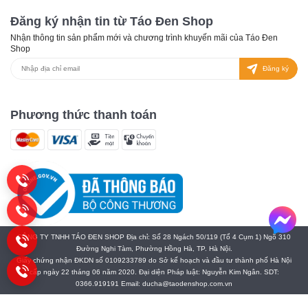
Đăng ký nhận tin từ Táo Đen Shop
Nhận thông tin sản phẩm mới và chương trình khuyến mãi của Táo Đen
Shop
Đăng ký
Phương thức thanh toán
CÔNG TY TNHH TÁO ĐEN SHOP Địa chỉ: Số 28 Ngách 50/119 (Tổ 4 Cụm 1) Ngõ 310
Đường Nghi Tàm, Phường Hồng Hà, TP. Hà Nội.
Giấy chứng nhận ĐKDN số 0109233789 do Sở kế hoạch và đầu tư thành phố Hà Nội
cấp ngày 22 tháng 06 năm 2020. Đại diện Pháp luật: Nguyễn Kim Ngân. SDT:
0366.919191 Email: ducha@taodenshop.com.vn