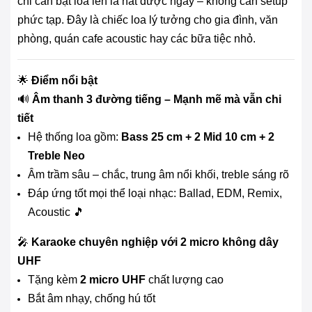
chỉ cần bật loa lên là hát được ngay – không cần setup
phức tạp. Đây là chiếc loa lý tưởng cho gia đình, văn
phòng, quán cafe acoustic hay các bữa tiệc nhỏ.
🌟
Điểm nổi bật
🔊
Âm thanh 3 đường tiếng – Mạnh mẽ mà vẫn chi
tiết
Hệ thống loa gồm:
Bass 25 cm + 2 Mid 10 cm + 2
Treble Neo
Âm trầm sâu – chắc, trung âm nổi khối, treble sáng rõ
Đáp ứng tốt mọi thể loại nhạc: Ballad, EDM, Remix,
Acoustic 🎵
🎤
Karaoke chuyên nghiệp với 2 micro không dây
UHF
Tặng kèm
2 micro UHF
chất lượng cao
Bắt âm nhạy, chống hú tốt