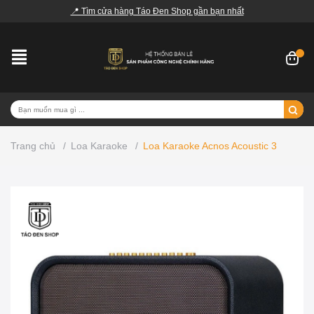
📍 Tìm cửa hàng Táo Đen Shop gần bạn nhất
Trang chủ
/
Loa Karaoke
/
Loa Karaoke Acnos Acoustic 3