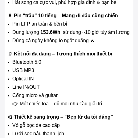
Hát song ca cực vui, phù hợp gia đình & bạn bè
🔋
Pin “trâu” 10 tiếng – Mang đi đâu cũng chiến
Pin LFP an toàn & bền bỉ
Dung lượng
153.6Wh
, sử dụng ~10 giờ tùy âm lượng
Dùng cả ngày không lo ngắt quãng 🔥
📡
Kết nối đa dạng – Tương thích mọi thiết bị
Bluetooth 5.0
USB MP3
Optical IN
Line IN/OUT
Cổng micro và guitar
👉 Một chiếc loa – đủ mọi nhu cầu giải trí
🎨
Thiết kế sang trọng – “Đẹp từ da tới dáng”
Vỏ gỗ bọc da cao cấp
Lưới sọc nâu thanh lịch