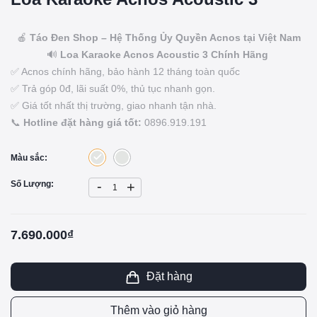
🍎
Táo Đen Shop – Hệ Thống Ủy Quyền Acnos tại Việt Nam
🔊
Loa Karaoke Acnos Acoustic 3
Chính Hãng
✅ Acnos chính hãng, bảo hành 12 tháng toàn quốc
✅ Trả góp 0đ, lãi suất 0%, thủ tục nhanh gọn.
✅ Giá tốt nhất thị trường, giao nhanh tận nhà.
📞
Hotline đặt hàng giá tốt:
0896.919.191
Màu sắc:
-
Số Lượng:
+
7.690.000₫
Đặt hàng
Thêm vào giỏ hàng