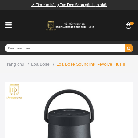
📍 Tìm cửa hàng Táo Đen Shop gần bạn nhất
Trang chủ
/
Loa Bose
/
Loa Bose Soundlink Revolve Plus II