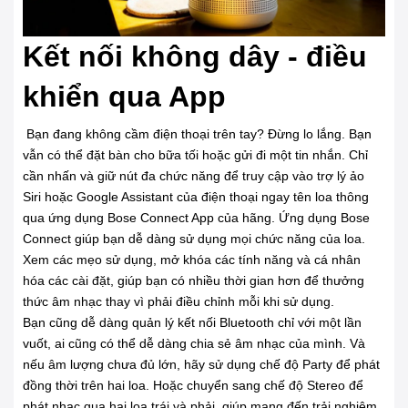
Kết nối không dây - điều
khiển qua App
Bạn đang không cầm điện thoại trên tay? Đừng lo lắng. Bạn
vẫn có thể đặt bàn cho bữa tối hoặc gửi đi một tin nhắn. Chỉ
cần nhấn và giữ nút đa chức năng để truy cập vào trợ lý ảo
Siri hoặc Google Assistant của điện thoại ngay tên loa thông
qua ứng dụng Bose Connect App của hãng. Ứng dụng Bose
Connect giúp bạn dễ dàng sử dụng mọi chức năng của loa.
Xem các mẹo sử dụng, mở khóa các tính năng và cá nhân
hóa các cài đặt, giúp bạn có nhiều thời gian hơn để thưởng
thức âm nhạc thay vì phải điều chỉnh mỗi khi sử dụng.
Bạn cũng dễ dàng quản lý kết nối Bluetooth chỉ với một lần
vuốt, ai cũng có thể dễ dàng chia sẻ âm nhạc của mình. Và
nếu âm lượng chưa đủ lớn, hãy sử dụng chế độ Party để phát
đồng thời trên hai loa. Hoặc chuyển sang chế độ Stereo để
phát nhạc qua hai loa trái và phải, giúp mang đến trải nghiệm