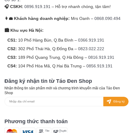
🎧 CSKH:
0896.919.191
– Hỗ trợ nhanh chóng, tận tâm!
👩‍💼 Khách hàng doanh nghiệp:
Mrs Oanh –
0868.090.494
🏙️ Khu vực Hà Nội:
CS1:
10 Phố Hàng Bún, Q.Ba Đình –
0366.919.191
CS2:
302 Phố Thái Hà, Q.Đống Đa –
0823.022.222
CS3:
189 Phố Quang Trung, Q.Hà Đông –
0816.919.191
CS4:
104 Phố Hòa Mã, Q.Hai Bà Trưng –
0856.919.191
Đăng ký nhận tin từ Táo Đen Shop
Nhận thông tin sản phẩm mới và chương trình khuyến mãi của Táo Đen
Shop
Đăng ký
Phương thức thanh toán