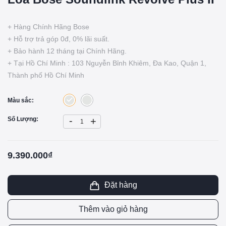
+ Hàng Chính Hãng Bose
+ Hỗ trợ trả góp 0đ, 0% lãi suất.
+ Bảo hành 12 tháng tại Chính Hãng.
+ Tại Hồ Chí Minh : 103 Nguyễn Bỉnh Khiêm, Đa Kao, Quận 1,
Thành phố Hồ Chí Minh
Màu sắc:
-
Số Lượng:
+
9.390.000₫
Đặt hàng
Thêm vào giỏ hàng