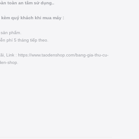
àn toàn an tâm sử dụng..
 kèm quý khách khi mua máy :
g sản phẩm.
n phí 5 tháng tiếp theo.
đãi, Link : https://www.taodenshop.com/bang-gia-thu-cu-
den-shop.