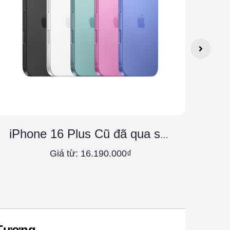
iP
iPhone 16 Plus Cũ đã qua sử dụng
Giá từ: 16.190.000₫
 Tượng