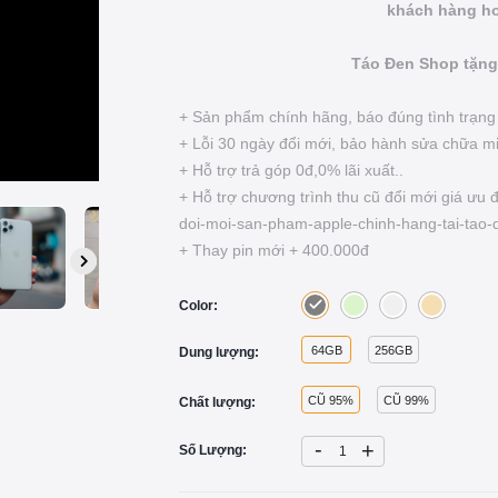
khách hàng ho
Táo Đen Shop tặng
+ Sản phẩm chính hãng, báo đúng tình trạn
+ Lỗi 30 ngày đổi mới, bảo hành sửa chữa miễ
+ Hỗ trợ trả góp 0đ,0% lãi xuất..
+ Hỗ trợ chương trình thu cũ đổi mới giá ưu 
doi-moi-san-pham-apple-chinh-hang-tai-tao-
+ Thay pin mới + 400.000đ
Color:
64GB
256GB
Dung lượng:
CŨ 95%
CŨ 99%
Chất lượng:
-
+
Số Lượng: