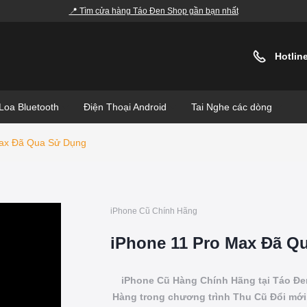
📍 Tìm cửa hàng Táo Đen Shop gần bạn nhất
Hotlin
Loa Bluetooth
Điện Thoại Android
Tai Nghe các dòng
Max Đã Qua Sử Dụng
iPhone Cũ Chính Hãng
iPhone 11 Pro Max Đã Q
iPhone Cũ Hàng Chính Hãng tại Táo Đe
Hàng trong chương trình Thu Cũ Đổi mới