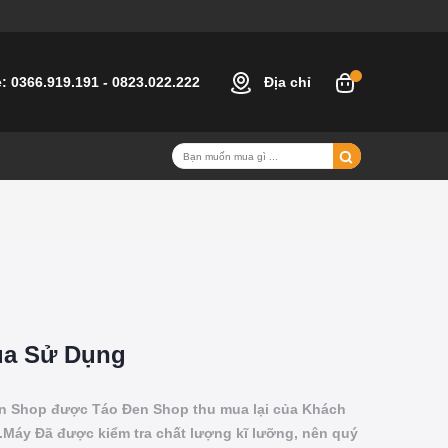
e:
0366.919.191
-
0823.022.222
Địa chỉ
ua Sử Dụng
n Shop được Táo Đen Shop thu mua lại của Khách
.Máy Đã được kiểm tra chất lượng kĩ lưỡng, nên quý