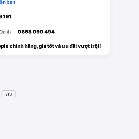
gần bạn
9 191
0868 090 494
Oanh –
e chính hãng, giá tốt và ưu đãi vượt trội!
2TB