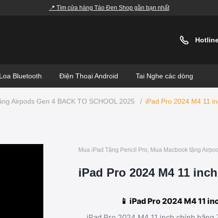
📍 Tìm cửa hàng Táo Đen Shop gần bạn nhất
Hotlin
Loa Bluetooth
Điện Thoại Android
Tai Nghe các dòng
 tặng Airpods Gen 4 BACK TO SCHOOL 2025
/
iPad Pro 2024 M4 11 i
Mua iPad Tặng Pencil Pro, Mua Macbook tặng Air
iPad Pro 2024 M4 11 inch
📱 iPad Pro 2024 M4 11 i
iPad Pro 2024 M4 11 inch chính hãng 