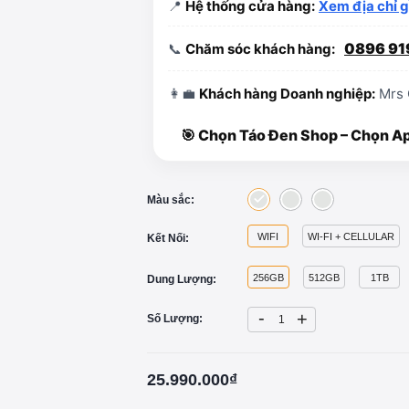
📍
Hệ thống cửa hàng:
Xem địa chỉ 
0896 91
📞
Chăm sóc khách hàng:
👩‍💼
Khách hàng Doanh nghiệp:
Mrs 
🎯 Chọn Táo Đen Shop – Chọn Appl
Màu sắc:
WIFI
WI-FI + CELLULAR
Kết Nối:
256GB
512GB
1TB
Dung Lượng:
-
+
Số Lượng:
25.990.000₫