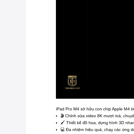
iPad Pro M4 sở hữu con chip Apple M4 tiê
🎬 Chỉnh sửa video 8K mượt mà, chuy
🖌 Thiết kế đồ họa, dựng hình 3D nha
💻 Đa nhiệm hiệu quả, chạy các ứng 