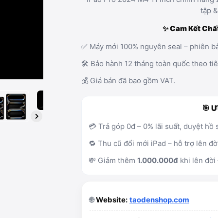
tập &
✨ Cam Kết Chấ
✅ Máy mới 100% nguyên seal – phiên bả
🛠️ Bảo hành 12 tháng toàn quốc theo ti
💰 Giá bán đã bao gồm VAT.
🎯 Ư
💳 Trả góp 0đ – 0% lãi suất, duyệt hồ
🔁 Thu cũ đổi mới iPad – hỗ trợ lên đờ
💸 Giảm thêm
1.000.000đ
khi lên đời
🌐
Website:
taodenshop.com