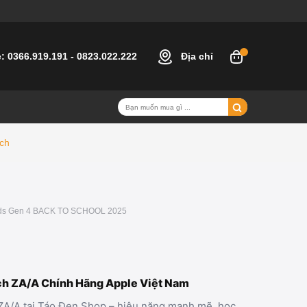
e:
0366.919.191
-
0823.022.222
Địa chỉ
nch
pods Gen 4 BACK TO SCHOOL 2025
nch ZA/A Chính Hãng Apple Việt Nam
ZA/A tại Táo Đen Shop – hiệu năng mạnh mẽ, học