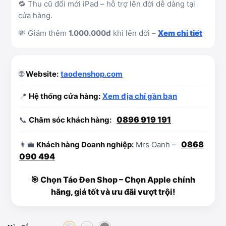
🔁 Thu cũ đổi mới iPad – hỗ trợ lên đời dễ dàng tại
cửa hàng.
💸 Giảm thêm
1.000.000đ
khi lên đời –
Xem chi tiết
🌐
Website:
taodenshop.com
📍
Hệ thống cửa hàng:
Xem địa chỉ gần bạn
0896 919 191
📞
Chăm sóc khách hàng:
0868
👩‍💼
Khách hàng Doanh nghiệp:
Mrs Oanh –
090 494
🎯 Chọn Táo Đen Shop – Chọn Apple chính
hãng, giá tốt và ưu đãi vượt trội!