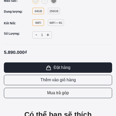
Màu Sắc:
64GB
256GB
Dung lượng:
WIFI
WIFI + 4G
Kết Nối:
-
Số Lượng:
+
5.890.000₫
Đặt hàng
Thêm vào giỏ hàng
Mua trả góp
Có thể bạn sẽ thích