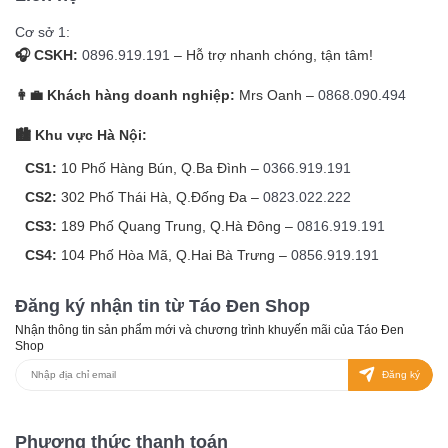
Cơ sở 1:
🎧 CSKH:
0896.919.191
– Hỗ trợ nhanh chóng, tận tâm!
👩‍💼 Khách hàng doanh nghiệp:
Mrs Oanh –
0868.090.494
🏙️ Khu vực Hà Nội:
CS1:
10 Phố Hàng Bún, Q.Ba Đình –
0366.919.191
CS2:
302 Phố Thái Hà, Q.Đống Đa –
0823.022.222
CS3:
189 Phố Quang Trung, Q.Hà Đông –
0816.919.191
CS4:
104 Phố Hòa Mã, Q.Hai Bà Trưng –
0856.919.191
Đăng ký nhận tin từ Táo Đen Shop
Nhận thông tin sản phẩm mới và chương trình khuyến mãi của Táo Đen
Shop
Đăng ký
Phương thức thanh toán