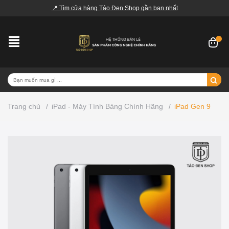
📍 Tìm cửa hàng Táo Đen Shop gần bạn nhất
Trang chủ
/
iPad - Máy Tính Bảng Chính Hãng
/
iPad Gen 9