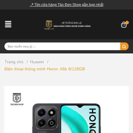
📍 Tìm cửa hàng Táo Đen Shop gần bạn nhất
Trang chủ
/
Huawei
/
Điện thoại thông minh Honor X6b 8/128GB