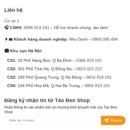
Liên hệ
Cơ sở 1:
🎧 CSKH:
0896.919.191
– Hỗ trợ nhanh chóng, tận tâm!
👩‍💼 Khách hàng doanh nghiệp:
Mrs Oanh –
0868.090.494
🏙️ Khu vực Hà Nội:
CS1:
10 Phố Hàng Bún, Q.Ba Đình –
0366.919.191
CS2:
302 Phố Thái Hà, Q.Đống Đa –
0823.022.222
CS3:
189 Phố Quang Trung, Q.Hà Đông –
0816.919.191
CS4:
104 Phố Hòa Mã, Q.Hai Bà Trưng –
0856.919.191
Đăng ký nhận tin từ Táo Đen Shop
Nhận thông tin sản phẩm mới và chương trình khuyến mãi của Táo Đen
Shop
Đăng ký