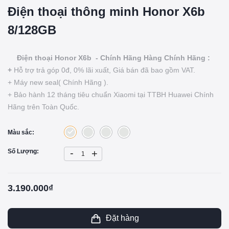
Điện thoại thông minh Honor X6b
8/128GB
Điện thoại Honor X6b - Chính Hãng Hàng Chính Hãng :
+
Hỗ trợ trả góp 0đ, 0% lãi xuất, Giá bán đã bao gồm VAT.
+ Máy new seal( Chính Hãng ).
+ Bảo hành 12 tháng tiêu chuẩn Xiaomi tại TTBH Huawei Chính
Hãng trên Toàn Quốc.
Màu sắc:
-
Số Lượng:
+
3.190.000₫
Đặt hàng