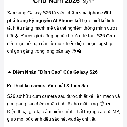
Cho Năm 2026
🚀✨
Samsung Galaxy S26 là siêu phẩm smartphone
đột
phá trong kỷ nguyên AI Phone
, kết hợp thiết kế tinh
tế, hiệu năng mạnh mẽ và trải nghiệm thông minh vượt
trội 🌟. Được giới công nghệ chờ đợi từ lâu, S26 đem
đến mọi thứ bạn cần từ một chiếc điện thoại flagship –
chỉ gọn gàng trong lòng bàn tay 😍📲
🔥
Điểm Nhấn “Đỉnh Cao” Của Galaxy S26
📸
Thiết kế camera đẹp mắt & hiện đại
S26 sở hữu cụm camera sau được thiết kế liền mạch và
gọn gàng, tạo điểm nhấn tinh tế cho mặt lưng. 👌 📸
Điện thoại giữ lại cảm biến chính chất lượng cao 50 MP,
giúp mọi bức ảnh đều sắc nét và đầy chi tiết.