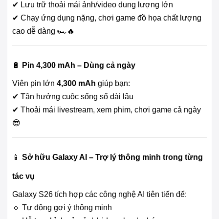
✔ Lưu trữ thoải mái ảnh/video dung lượng lớn
✔ Chạy ứng dụng nặng, chơi game đồ họa chất lượng
cao dễ dàng 🏎️🔥
🔋
Pin 4,300 mAh – Dùng cả ngày
Viên pin lớn
4,300 mAh
giúp bạn:
✔ Tận hưởng cuộc sống số dài lâu
✔ Thoải mái livestream, xem phim, chơi game cả ngày
😎
📱
Sở hữu Galaxy AI – Trợ lý thông minh trong từng
tác vụ
Galaxy S26 tích hợp các công nghệ AI tiên tiến để:
🔹 Tự động gợi ý thông minh