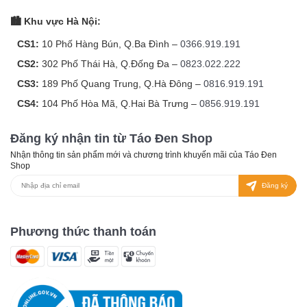
🏙️ Khu vực Hà Nội:
CS1:
10 Phố Hàng Bún, Q.Ba Đình –
0366.919.191
CS2:
302 Phố Thái Hà, Q.Đống Đa –
0823.022.222
CS3:
189 Phố Quang Trung, Q.Hà Đông –
0816.919.191
CS4:
104 Phố Hòa Mã, Q.Hai Bà Trưng –
0856.919.191
Đăng ký nhận tin từ Táo Đen Shop
Nhận thông tin sản phẩm mới và chương trình khuyến mãi của Táo Đen
Shop
Đăng ký
Phương thức thanh toán