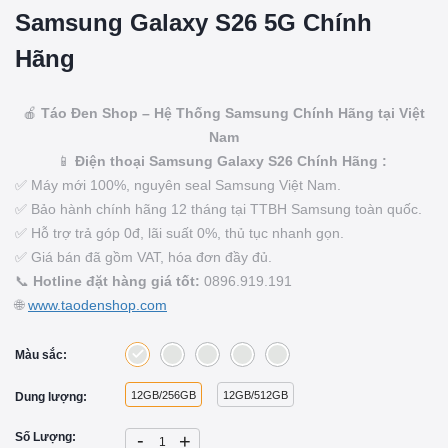
Samsung Galaxy S26 5G Chính
Hãng
🍎
Táo Đen Shop – Hệ Thống Samsung Chính Hãng tại Việt
Nam
📱
Điện thoại Samsung Galaxy S26 Chính Hãng :
✅ Máy mới 100%, nguyên seal Samsung Việt Nam.
✅ Bảo hành chính hãng 12 tháng tại TTBH Samsung toàn quốc.
✅ Hỗ trợ trả góp 0đ, lãi suất 0%, thủ tục nhanh gọn.
✅ Giá bán đã gồm VAT, hóa đơn đầy đủ.
📞
Hotline đặt hàng giá tốt:
0896.919.191
🌐
www.taodenshop.com
Màu sắc:
12GB/256GB
12GB/512GB
Dung lượng:
-
Số Lượng:
+