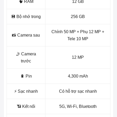
🧠 RAM
12 GB
💾 Bộ nhớ trong
256 GB
Chính 50 MP + Phụ 12 MP +
📸 Camera sau
Tele 10 MP
🤳 Camera
12 MP
trước
🔋 Pin
4,300 mAh
⚡ Sạc nhanh
Có hỗ trợ sạc nhanh
📶 Kết nối
5G, Wi-Fi, Bluetooth