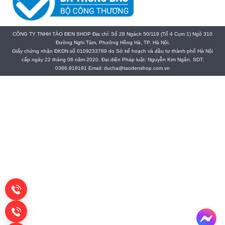
CÔNG TY TNHH TÁO ĐEN SHOP Địa chỉ: Số 28 Ngách 50/119 (Tổ 4 Cụm 1) Ngõ 310
Đường Nghi Tàm, Phường Hồng Hà, TP. Hà Nội.
Giấy chứng nhận ĐKDN số 0109233789 do Sở kế hoạch và đầu tư thành phố Hà Nội
cấp ngày 22 tháng 06 năm 2020. Đại diện Pháp luật: Nguyễn Kim Ngân. SDT:
0366.919191 Email: ducha@taodenshop.com.vn