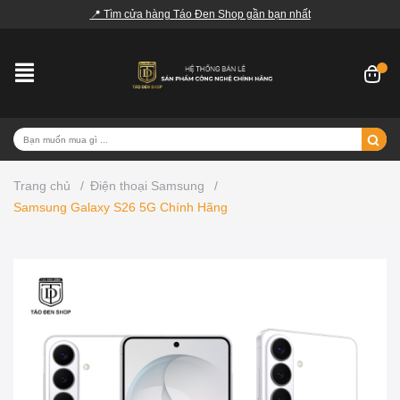
📍 Tìm cửa hàng Táo Đen Shop gần bạn nhất
Trang chủ
/
Điện thoại Samsung
/
Samsung Galaxy S26 5G Chính Hãng