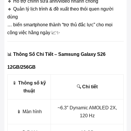
🔹 Hỗ trợ chỉnh sửa ảnh/video nhanh chóng
🔹 Quản lý lịch trình & đề xuất theo thói quen người
dùng
… biến smartphone thành “trợ thủ đắc lực” cho mọi
công việc hằng ngày 📈✨
📊
Thông Số Chi Tiết – Samsung Galaxy S26
12GB/256GB
📱
Thông số kỹ
🔍
Chi tiết
thuật
~6.3″ Dynamic AMOLED 2X,
📱 Màn hình
120 Hz